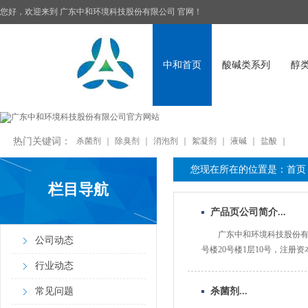
您好，欢迎来到
广东中和环境科技股份有限公司
官网！
中和首页
酸碱类系列
醇
热门关键词：
杀菌剂
｜
除臭剂
｜
消泡剂
｜
絮凝剂
｜
液碱
｜
盐酸
｜
您现在所在的位置是：
首页
栏目导航
产品页公司简介...
‍‍‍‍‍‍‍‍广东中和环
公司动态
号楼20号楼1层10号，注册
行业动态
常见问题
杀菌剂...