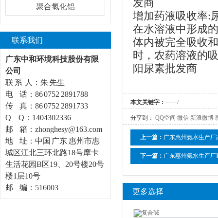
发商
聚合氯化铝
增加药液吸收率:
在水溶液中形成的
联系我们
体内被完全吸收
时，农药溶液的
广东中和环境科技股份有限
阳尿素批发商
公司
联 系 人：朱 先生
电 话：86 0752 2891788
本文关键字：
——
/
传 真：86 0752 2891733
Q Q：1404302336
分享到：
QQ空间
微信
新浪微博
邮 箱：zhonghesy@163.com
上一篇：
广东惠州氨水生产厂
地 址：中国 广东 惠州市惠
城区江北三环北路18号摩卡
下一篇：
广东惠州氨水生产厂
生活花园B区19、20号楼20号
楼1层10号
邮 编：516003
更多选择