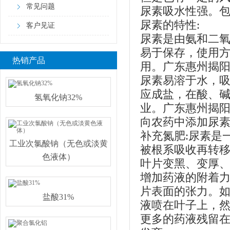
常见问题
尿素吸水性强。
尿素的特性:
客户见证
尿素是由氨和二
易于保存，使用
热销产品
用。广东惠州揭
尿素易溶于水，
应成盐，在酸、
氢氧化钠32%
业。广东惠州揭
向农药中添加尿素
补充氮肥:尿素是
工业次氯酸钠（无色或淡黄
被根系吸收再转
色液体）
叶片变黑、变厚
增加药液的附着力
片表面的张力。如
盐酸31%
液喷在叶子上，
更多的药液残留