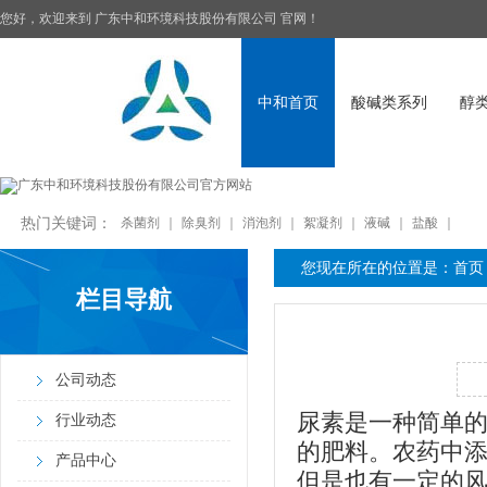
您好，欢迎来到
广东中和环境科技股份有限公司
官网！
中和首页
酸碱类系列
醇
热门关键词：
杀菌剂
｜
除臭剂
｜
消泡剂
｜
絮凝剂
｜
液碱
｜
盐酸
｜
您现在所在的位置是：
首页
栏目导航
公司动态
尿素是一种简单的
行业动态
的肥料。农药中
产品中心
但是也有一定的